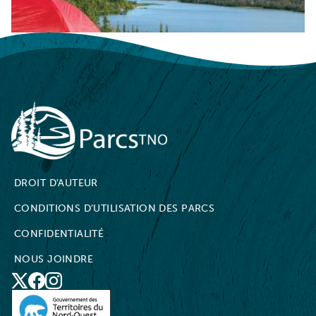
NWT Parks
DROIT D'AUTEUR
CONDITIONS D’UTILISATION DES PARCS
CONFIDENTIALITÉ
NOUS JOINDRE
X
Social
Facebook
Instagram