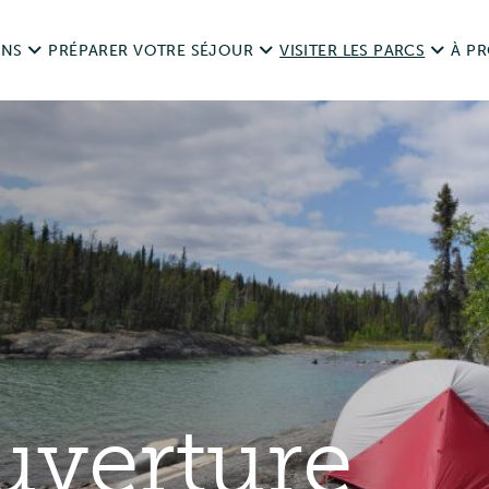
ONS
PRÉPARER VOTRE SÉJOUR
VISITER LES PARCS
À P
ais
Routes
Dates d’ouverture
L’hi
nts sur les réservations
Visiter de manière responsable
Règlements
Légi
Animaux de compagnie dans les parcs
s et remboursements
Aires de loisirs
Sond
Chasse et pêche
Camping
Nous
Accessibilité
uverture
Événements privés et spé
Ressources
Utilisation à des fins com