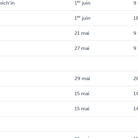
er
wich’in
1
juin
9 
er
1
juin
18
21 mai
9 
27 mai
9 
29 mai
28
15 mai
14
15 mai
14