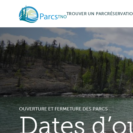
Skip
to
TROUVER UN PARC
RÉSERVATI
main
content
Permis et fr
Renseigneme
Annulation
RÉSERVEZ
OUVERTURE ET FERMETURE DES PARCS
Dates d’o