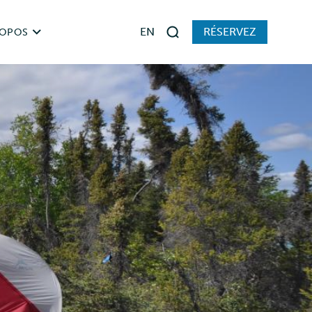
EN
RÉSERVEZ
ROPOS
Rechercher
stoire de Parcs TNO
slation
ages auprès des visiteurs et rapports
 joindre
ciaux
merciales