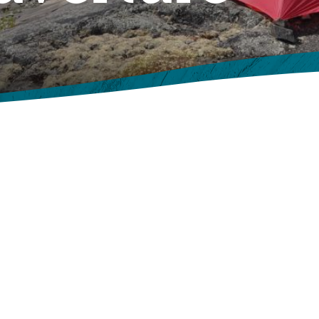
Abris pour pique-nique
Avis
Événements