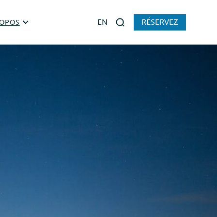
EN
RÉSERVEZ
ROPOS
Rechercher
stoire de Parcs TNO
slation
ages auprès des visiteurs et rapports
 joindre
ciaux
merciales