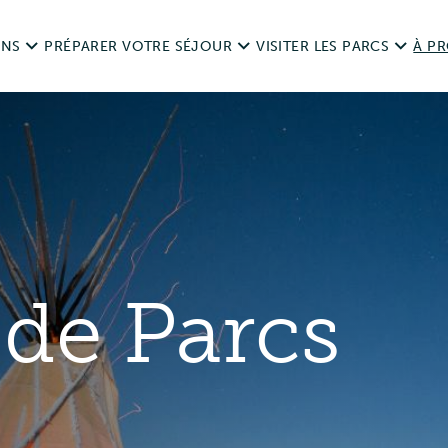
ONS
PRÉPARER VOTRE SÉJOUR
VISITER LES PARCS
À P
ais
Routes
Dates d’ouverture
L’hi
nts sur les réservations
Visiter de manière responsable
Règlements
Légi
Animaux de compagnie dans les parcs
s et remboursements
Aires de loisirs
Sond
 de Parcs
Chasse et pêche
Camping
Nous
Accessibilité
Événements privés et spé
Ressources
Utilisation à des fins com