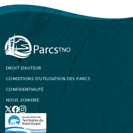
NWT Parks
DROIT D'AUTEUR
CONDITIONS D’UTILISATION DES PARCS
CONFIDENTIALITÉ
NOUS JOINDRE
X
Social
Facebook
Instagram
Media