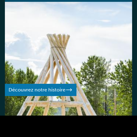
L’HISTOIRE DES PARCS DES TNO
Notre histoire
Créés en 1972 pour conserver les paysages naturels et
protéger les zones ayant une importance culturelle et
historique, les parcs territoriaux jouent un rôle clé dans
la promotion de la santé et du mieux-être et dans le
soutien au tourisme local en offrant aux visiteurs des
installations, des attractions et des services
exceptionnels.
Découvrez notre histoire