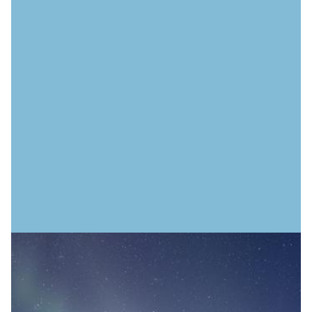
SONDAGE AUPRÈS DES VISITEURS ET FAITS MARQUANTS
DE LA SAISON
Rapports et sondages
Nous recueillons des statistiques annuelles sur la