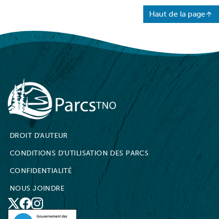
Haut de la page
NWT Parks
DROIT D'AUTEUR
CONDITIONS D’UTILISATION DES PARCS
CONFIDENTIALITÉ
NOUS JOINDRE
X
Social
Facebook
Instagram