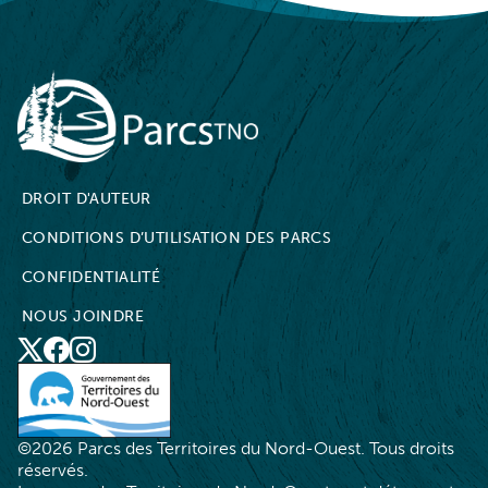
NWT Parks
DROIT D'AUTEUR
CONDITIONS D’UTILISATION DES PARCS
CONFIDENTIALITÉ
NOUS JOINDRE
X
Social
Facebook
Instagram
Media
©2026 Parcs des Territoires du Nord-Ouest. Tous droits
réservés.