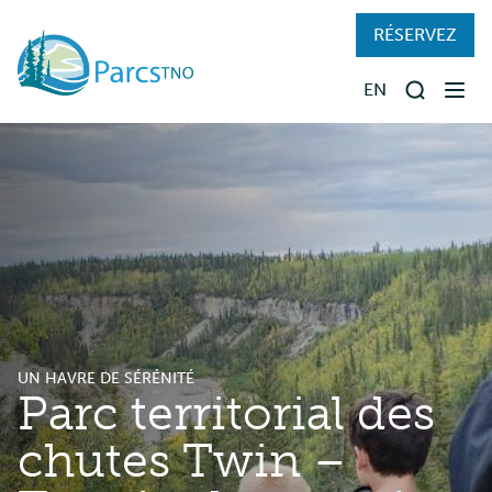
Skip
RÉSERVEZ
to
main
EN
content
Recherch
TROUVER UN PARC
RÉSERVATIONS
PRÉPARER VOTRE SÉJOUR
VISITER LES PARCS
UN HAVRE DE SÉRÉNITÉ
Parc territorial des
À PROPOS
chutes Twin –