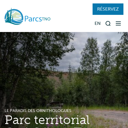
Skip
RÉSERVEZ
to
main
EN
content
Recherch
TROUVER UN PARC
RÉSERVATIONS
PRÉPARER VOTRE SÉJOUR
VISITER LES PARCS
À PROPOS
LE PARADIS DES ORNITHOLOGUES
Parc territorial