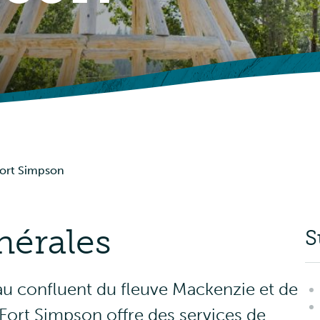
Abris pour pique-nique
Avis
Événements
 Fort Simpson
nérales
S
 au confluent du fleuve Mackenzie et de
de Fort Simpson offre des services de