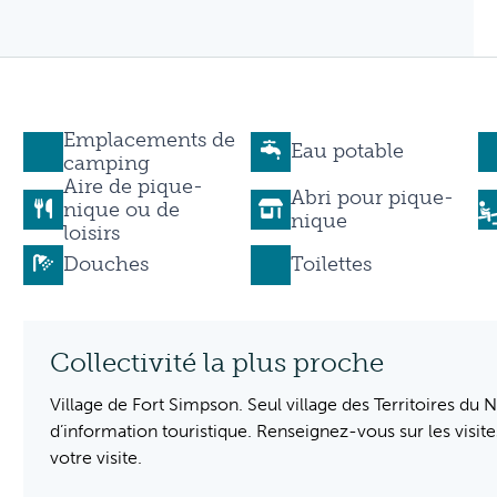
Emplacements de
Eau potable
camping
Aire de pique-
Abri pour pique-
nique ou de
nique
loisirs
Douches
Toilettes
Collectivité la plus proche
Village de Fort Simpson. Seul village des Territoires d
d’information touristique. Renseignez-vous sur les visites
votre visite.