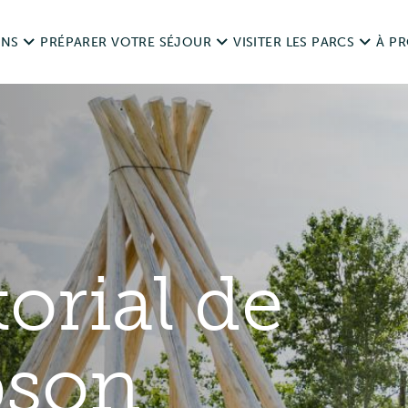
ONS
PRÉPARER VOTRE SÉJOUR
VISITER LES PARCS
À P
ais
Routes
Dates d’ouverture
L’hi
nts sur les réservations
Visiter de manière responsable
Règlements
Légi
Animaux de compagnie dans les parcs
s et remboursements
Aires de loisirs
Sond
torial de
Chasse et pêche
Camping
Nous
Accessibilité
pson
Événements privés et spé
Ressources
Utilisation à des fins com