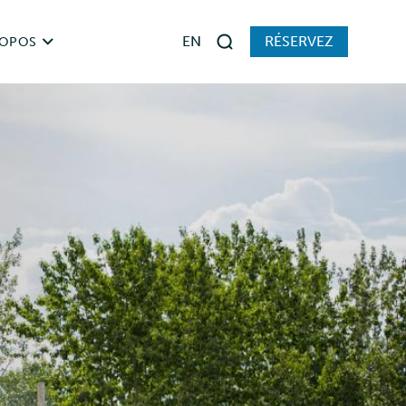
EN
RÉSERVEZ
ROPOS
Rechercher
stoire de Parcs TNO
slation
ages auprès des visiteurs et rapports
 joindre
ciaux
merciales